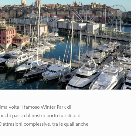
ima volta il famoso Winter Park di
chi passi dal nostro porto turistico di
 attrazioni complessive, tra le quali anche