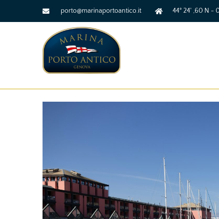
porto@marinaportoantico.it
44° 24' ,60 N - 