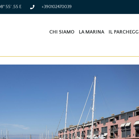
08° 55' ,55 E
+390102470039
CHI SIAMO
LA MARINA
IL PARCHEGG