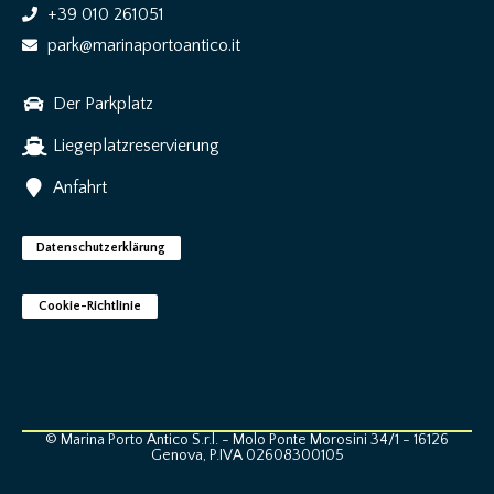
+39 010 261051
park@marinaportoantico.it
Der Parkplatz
Liegeplatzreservierung
Anfahrt
Datenschutzerklärung
Cookie-Richtlinie
© Marina Porto Antico S.r.l. - Molo Ponte Morosini 34/1 - 16126
Genova, P.IVA 02608300105