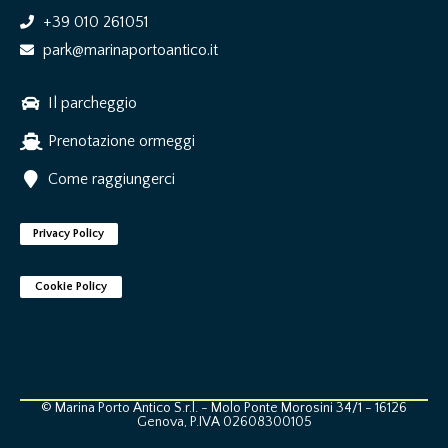
+39 010 261051
park@marinaportoantico.it
Il parcheggio
Prenotazione ormeggi
Come raggiungerci
Privacy Policy
Cookie Policy
© Marina Porto Antico S.r.l. - Molo Ponte Morosini 34/1 - 16126
Genova, P.IVA 02608300105