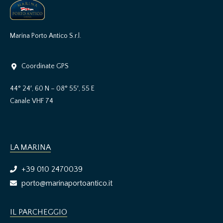
Marina Porto Antico S.r.l.
Coordinate GPS
44° 24′, 60 N – 08° 55′, 55 E
Canale VHF 74
LA MARINA
+39 010 2470039
porto@marinaportoantico.it
IL PARCHEGGIO