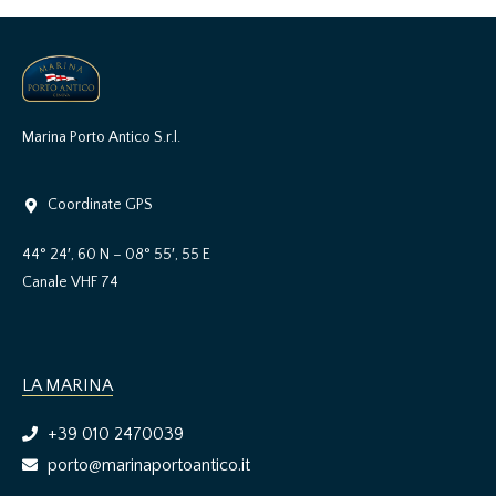
Marina Porto Antico S.r.l.
Coordinate GPS
44° 24′, 60 N – 08° 55′, 55 E
Canale VHF 74
LA MARINA
+39 010 2470039
porto@marinaportoantico.it