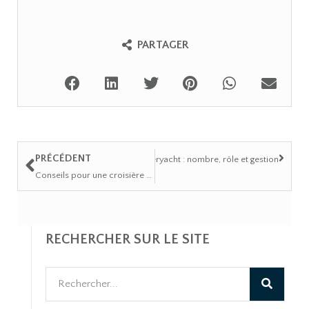
PARTAGER
PRÉCÉDENT
Suivant
L’équipage d’un superyacht : nombre, rôle et gestion
Conseils pour une croisière sereine : quelques attentions font la différence
RECHERCHER SUR LE SITE